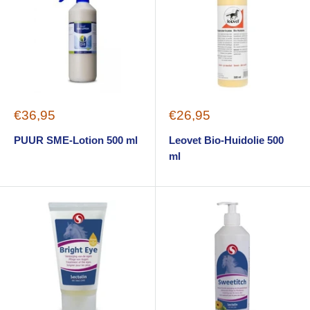
Sale
Sale
€36,95
€26,95
price
price
PUUR SME-Lotion 500 ml
Leovet Bio-Huidolie 500
ml