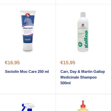
Sale
Sale
€16,95
€15,95
price
price
Sectolin Moc Care 250 ml
Carr, Day & Martin Gallop
Medicinale Shampoo
500ml