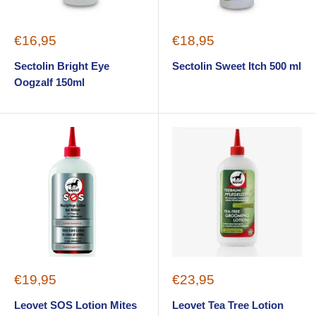
Sale
Sale
€16,95
€18,95
price
price
Sectolin Bright Eye
Sectolin Sweet Itch 500 ml
Oogzalf 150ml
Sale
Sale
€19,95
€23,95
price
price
Leovet SOS Lotion Mites
Leovet Tea Tree Lotion