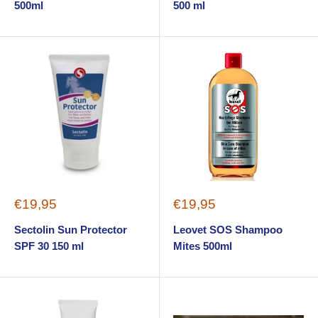
500ml
500 ml
Sale
Sale
€19,95
€19,95
price
price
Sectolin Sun Protector
Leovet SOS Shampoo
SPF 30 150 ml
Mites 500ml