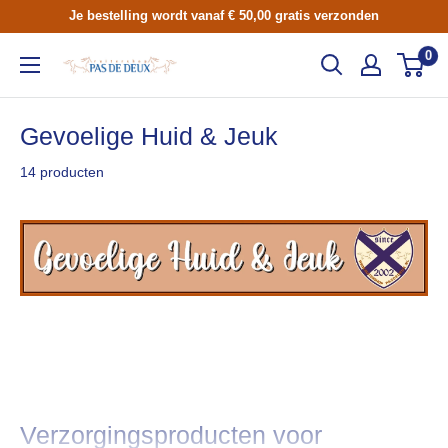
Skip
Je bestelling wordt vanaf € 50,00 gratis verzonden
to
0
Ruitershop
content
Pas
de
Gevoelige Huid & Jeuk
Deux
14 producten
Verzorgingsproducten voor