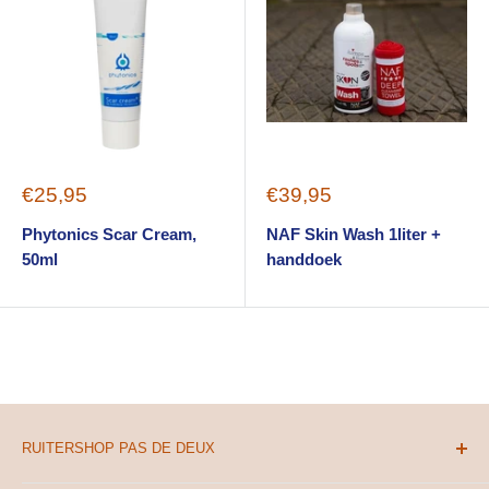
Sale
Sale
€25,95
€39,95
price
price
Phytonics Scar Cream,
NAF Skin Wash 1liter +
50ml
handdoek
RUITERSHOP PAS DE DEUX