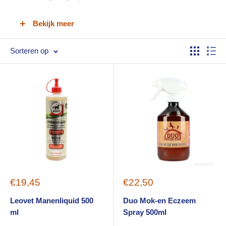
gevoelige huid en jeuk voor paarden
Bekijk meer
bij Ruitershop Pas de Deux
Sorteren op
Sale
Sale
€19,45
€22,50
price
price
Leovet Manenliquid 500
Duo Mok-en Eczeem
ml
Spray 500ml