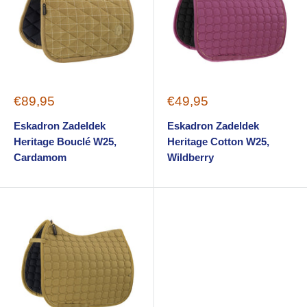
Sale
Sale
€89,95
€49,95
price
price
Eskadron Zadeldek
Eskadron Zadeldek
Heritage Bouclé W25,
Heritage Cotton W25,
Cardamom
Wildberry