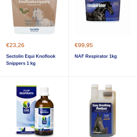
Sale
Sale
€23,26
€99,95
price
price
Sectolin Equi Knoflook
NAF Respirator 1kg
Snippers 1 kg