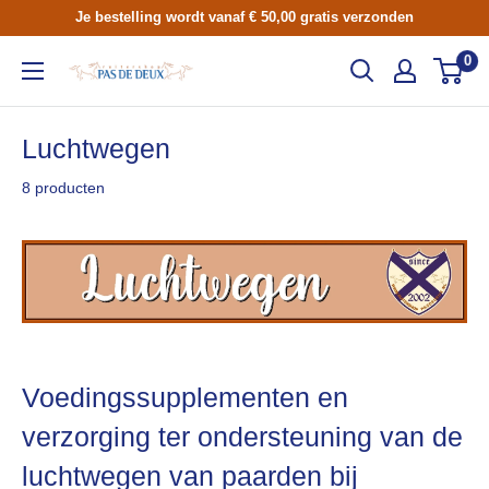
Skip
Je bestelling wordt vanaf € 50,00 gratis verzonden
to
0
Ruitershop
content
Pas
de
Luchtwegen
Deux
8 producten
Voedingssupplementen en
verzorging ter ondersteuning van de
luchtwegen van paarden bij