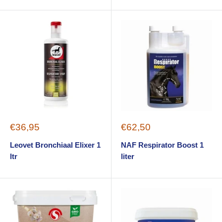
Sale
Sale
€36,95
€62,50
price
price
Leovet Bronchiaal Elixer 1
NAF Respirator Boost 1
ltr
liter