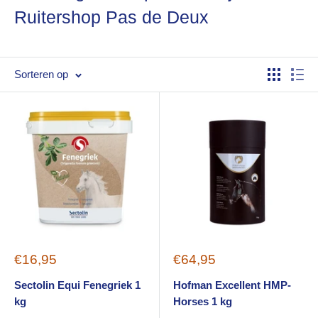
Ruitershop Pas de Deux
Sorteren op
Sale
Sale
€16,95
€64,95
price
price
Sectolin Equi Fenegriek 1
Hofman Excellent HMP-
kg
Horses 1 kg