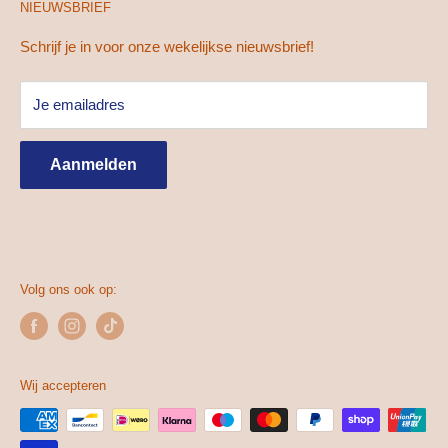
NIEUWSBRIEF
Actievoorwaarden
Donderdag
10:00 tot 21:00u
Betaal- en verzendmogelijkheden
Schrijf je in voor onze wekelijkse nieuwsbrief!
Vrijdag
10:00 tot 18:00u
Retourneren
Je emailadres
Algemene voorwaarden
Zaterdag
9:00 tot 17:00u
Privacy beleid
Zondag
Gesloten
Aanmelden
Gespaarde punten
Volg ons ook op:
Wij accepteren