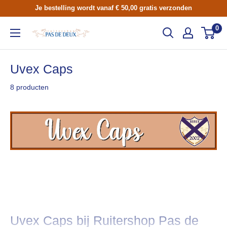
Skip
Je bestelling wordt vanaf € 50,00 gratis verzonden
to
0
Ruitershop
content
Pas
de
Uvex Caps
Deux
8 producten
Uvex Caps bij Ruitershop Pas de