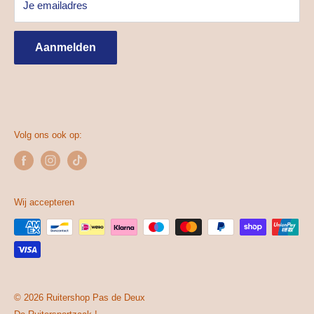
Je emailadres
Algemene voorwaarden
Zaterdag
9:00 tot 17:00u
Privacy beleid
Zondag
Gesloten
Aanmelden
Gespaarde punten
Volg ons ook op:
Wij accepteren
© 2026 Ruitershop Pas de Deux