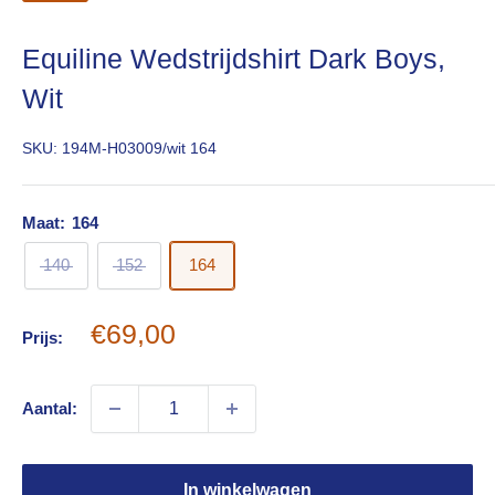
Equiline Wedstrijdshirt Dark Boys,
Wit
SKU:
194M-H03009/wit 164
Maat:
164
140
152
164
Sale
€69,00
Prijs:
price
Aantal:
In winkelwagen