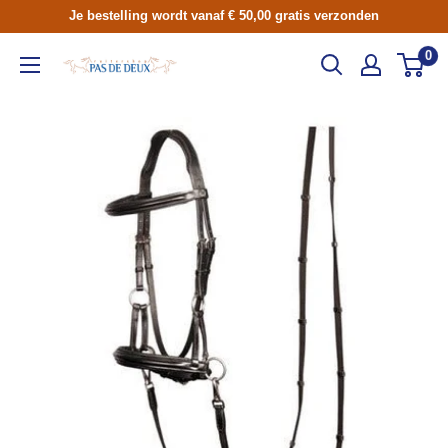
Skip
Je bestelling wordt vanaf € 50,00 gratis verzonden
to
0
Ruitershop
content
Pas
de
Deux