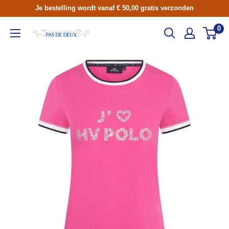
Skip
Je bestelling wordt vanaf € 50,00 gratis verzonden
to
0
Ruitershop
content
Pas
de
Deux