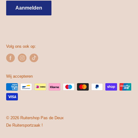
Zondag
Gesloten
Aanmelden
Gespaarde punten
Volg ons ook op:
Wij accepteren
© 2026 Ruitershop Pas de Deux
De Ruitersportzaak !