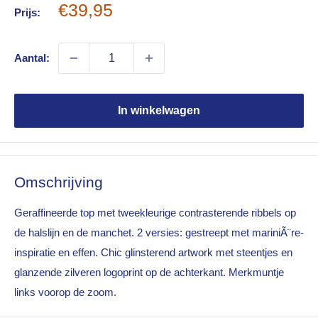
Sale
€39,95
Prijs:
price
Aantal:
In winkelwagen
Omschrijving
Geraffineerde top met tweekleurige contrasterende ribbels op
de halslijn en de manchet. 2 versies: gestreept met mariniÃ¨re-
inspiratie en effen. Chic glinsterend artwork met steentjes en
glanzende zilveren logoprint op de achterkant. Merkmuntje
links voorop de zoom.