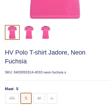
HV Polo T-shirt Jadore, Neon
Fuchsia
SKU:
0403093314-4033 neon fuchsia s
Maat:
S
XS
S
M
L