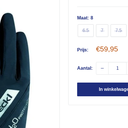
Maat:
8
6.5
7
7.5
Sale
€59,95
Prijs:
price
Aantal:
In winkelwag