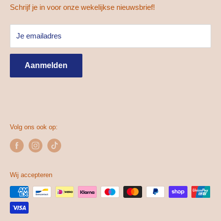
Donderdag
10:00 tot 21:00u
Betaal- en verzendmogelijkheden
Schrijf je in voor onze wekelijkse nieuwsbrief!
Vrijdag
10:00 tot 18:00u
Retourneren
Je emailadres
Algemene voorwaarden
Zaterdag
9:00 tot 17:00u
Privacy beleid
Zondag
Gesloten
Aanmelden
Gespaarde punten
Volg ons ook op:
Wij accepteren