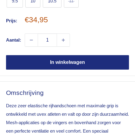
9.5
10
10.5
11
Sale
€34,95
Prijs:
price
Aantal:
In winkelwagen
Omschrijving
Deze zeer elastische rijhandschoen met maximale grip is
ontwikkeld met uvex atleten en valt op door zijn duurzaamheid.
Mesh-applicaties op de vingers en bovenhand zorgen voor
een perfecte ventilatie en veel comfort. Een speciaal