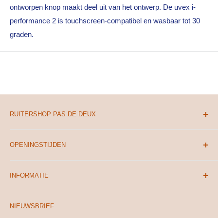
ontworpen knop maakt deel uit van het ontwerp. De uvex i-
performance 2 is touchscreen-compatibel en wasbaar tot 30
graden.
RUITERSHOP PAS DE DEUX
Wassenaarseweg 87
OPENINGSTIJDEN
2223 LA Katwijk aan Zee
Maandag
10:00 tot 18:00u
071 331 8881
INFORMATIE
Dinsdag
10:00 tot 18:00u
info@ruitershoppasdedeux.nl
Contactgegevens
Woensdag
10:00 tot 18:00u
NIEUWSBRIEF
Actievoorwaarden