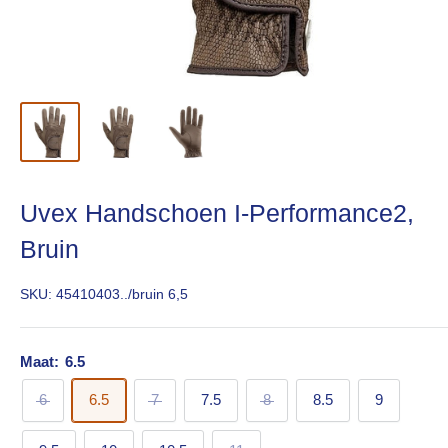
Uvex Handschoen I-Performance2,
Bruin
SKU:
45410403../bruin 6,5
Maat:
6.5
6
6.5
7
7.5
8
8.5
9